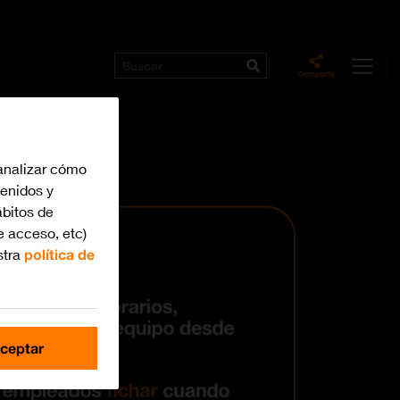
analizar cómo
tenidos y
bitos de
e acceso, etc)
stra
política de
ceptar