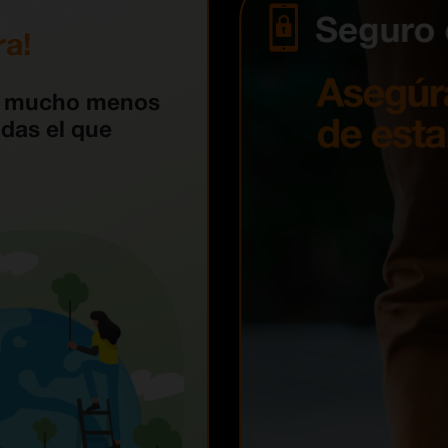
ra!
r mucho menos
das el que