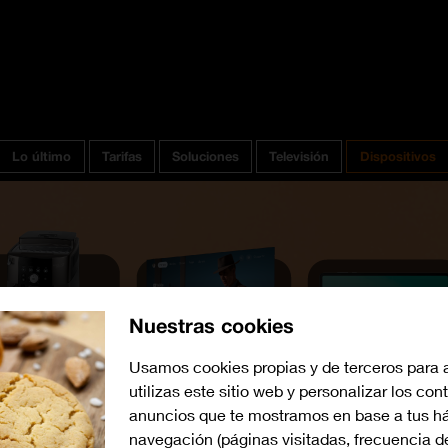
Lo último
Tarifas
Soluciones
Televisión
Dispositivos
Nuestras cookies
Usamos cookies propias y de terceros para 
utilizas este sitio web y personalizar los con
anuncios que te mostramos en base a tus há
navegación (páginas visitadas, frecuencia d