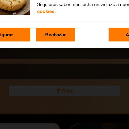
Si quieres saber más, echa un vistazo a nue
cookies.
igurar
Rechazar
A
Filtrar