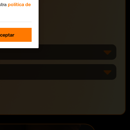
stra
política de
ceptar