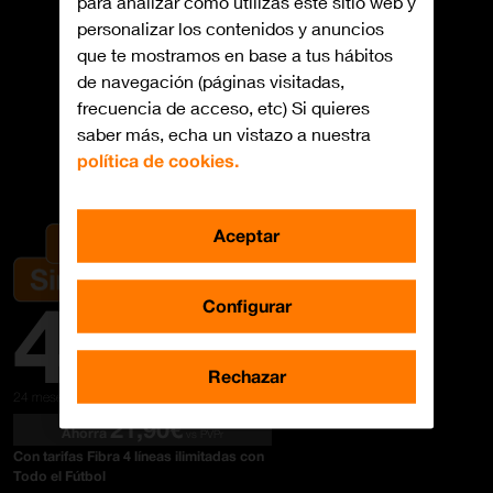
para analizar cómo utilizas este sitio web y
personalizar los contenidos y anuncios
que te mostramos en base a tus hábitos
de navegación (páginas visitadas,
frecuencia de acceso, etc) Si quieres
saber más, echa un vistazo a nuestra
política de cookies.
Video Doorbell
Aceptar
4
Configurar
,50
Rechazar
€/mes
24 meses
Total: 108€
21,90€
Ahorra
vs PVPr
Con tarifas Fibra 4 líneas ilimitadas con
Todo el Fútbol