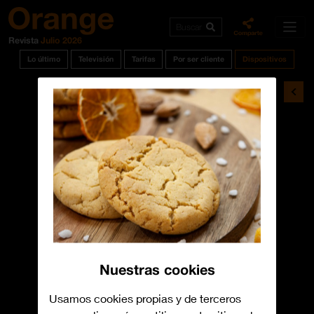
Buscar
Revista
Julio 2026
Lo último
Televisión
Tarifas
Por ser cliente
Dispositivos
Nuestras cookies
Usamos cookies propias y de terceros