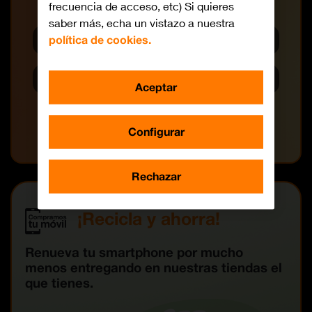
frecuencia de acceso, etc) Si quieres
saber más, echa un vistazo a nuestra
Categoría
política de cookies.
Marca
Aceptar
Filtrar
Configurar
Rechazar
¡Recicla y ahorra!
Renueva tu smartphone por mucho
menos entregando en nuestras tiendas el
que tienes.