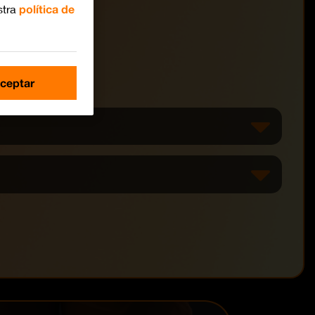
stra
política de
ceptar