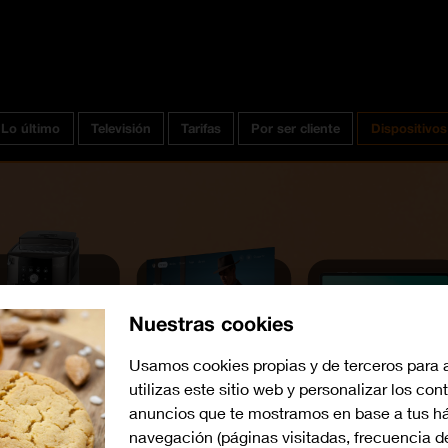
Lo último
Televisión
Tarifas
Por ser cliente
Dispositivos
Nuestras cookies
Usamos cookies propias y de terceros para 
utilizas este sitio web y personalizar los con
anuncios que te mostramos en base a tus há
navegación (páginas visitadas, frecuencia d