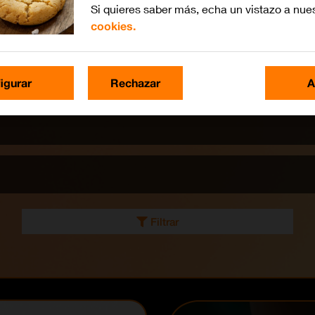
Si quieres saber más, echa un vistazo a nue
cookies.
igurar
Rechazar
A
Filtrar