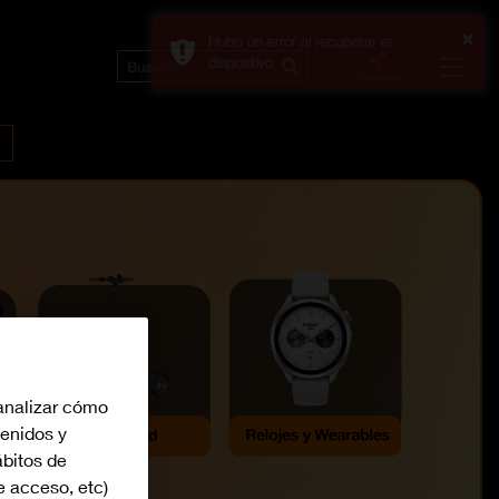
×
Hubo un error al recuperar el
dispositivo
analizar cómo
tenidos y
bitos de
e acceso, etc)