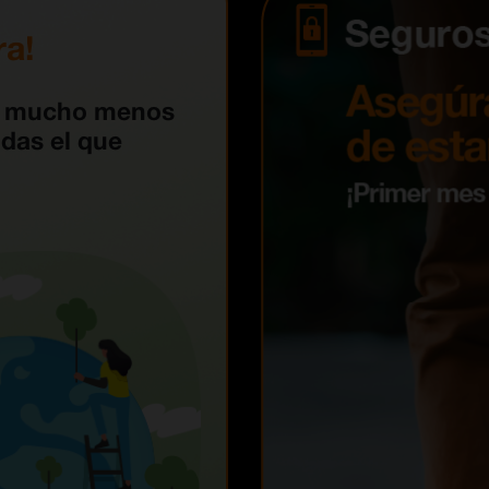
ra!
r mucho menos
das el que